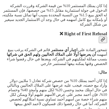
إذا كان يمتلك المستثمر 10% من قيمة الشركة وقررت الشركة
الدخول في جولة استثمارية مقابل 15% من حصصها، فإن المستثمر
له الحق ببيع 1.5% من النسبة المحددة بسبب أنها تماثل نسبة ملكيته،
أو بإمكانه بيع كامل أسهمه في حال وجد أن الاستثمار الجديد سيغير
من شكل الشركة
Right of First Refusal ❌
تتمحور المادة على
اجبار أي مستثمر
قائم في الشركة يرغب ببيع
أسهمه
أن يعرضها أولًا على الملاك الحاليين ولهم الحق في شرائها
بنسب مماثلة لملكيتهم في الشركة، وبعدها في حال رفضوا شراء
الحصص وقتها يمكنه بيعها لمستثمر خارجي
مثال:
إذا كان أحمد يمتلك 10% من حصص شركة تعادل 5 ملايين دولار
وأراد بيع حصته، فيجب عليه عرضها على الملاك الحاليين وبالتالي
في حال امتلك محمد وحسن 20% لكل منهم وأمجد 40% وحسام
10%، فإن أحمد مجبر على عرض الأسهم عليهم أولًا ويمكن لكل
منهم شراء حصة من أسهم أحمد تساوي نسبة امتلاكهم لحصص
الشركة، أما في حال رفضوا ذلك فسيكون لأحمد الحق ببيعها
لمستثمر خارجي 💰