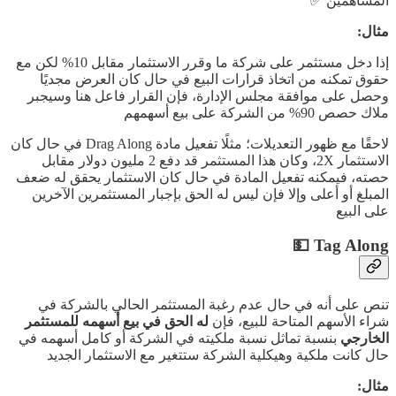
المساهمين ✅
مثال:
إذا دخل مستثمر على شركة ما وقرر الاستثمار مقابل 10% لكن مع
حقوق تمكنه من اتخاذ قرارات البيع في حال كان العرض مجديًا
وحصل على موافقة مجلس الإدارة، فإن القرار فاعل هنا وسيجبر
ملاك حصص 90% من الشركة على بيع أسهمهم
لاحقًا مع ظهور التعديلات؛ مثلًا تفعيل مادة Drag Along في حال كان
الاستثمار 2X، وكان هذا المستثمر قد دفع 2 مليون دولار مقابل
حصته، فيمكنه تفعيل المادة في حال كان الاستثمار يحقق له ضعف
المبلغ أو أعلى وإلا فإن ليس له الحق بإجبار المستثمرين الآخرين
على البيع
Tag Along 💵
تنص على أنه في حال عدم رغبة المستثمر الحالي بالشركة في
شراء الأسهم المتاحة للبيع، فإن
له الحق في بيع أسهمه للمستثمر
الخارجي
بنسبة تماثل نسبة ملكيته في الشركة أو كامل أسهمه في
حال كانت ملكية وهيكلية الشركة ستتغير مع الاستثمار الجديد
مثال: