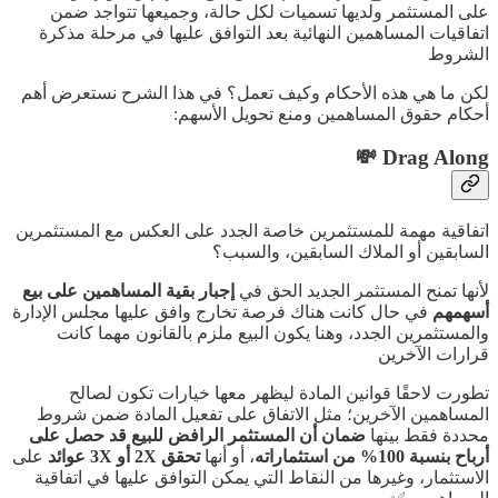
على المستثمر ولديها تسميات لكل حالة، وجميعها تتواجد ضمن
اتفاقيات المساهمين النهائية بعد التوافق عليها في مرحلة مذكرة
الشروط
لكن ما هي هذه الأحكام وكيف تعمل؟ في هذا الشرح نستعرض أهم
أحكام حقوق المساهمين ومنع تحويل الأسهم:
Drag Along 💸
اتفاقية مهمة للمستثمرين خاصة الجدد على العكس مع المستثمرين
السابقين أو الملاك السابقين، والسبب؟
لأنها تمنح المستثمر الجديد الحق في
إجبار بقية المساهمين على بيع
أسهمهم
في حال كانت هناك فرصة تخارج وافق عليها مجلس الإدارة
والمستثمرين الجدد، وهنا يكون البيع ملزم بالقانون مهما كانت
قرارات الآخرين
تطورت لاحقًا قوانين المادة ليظهر معها خيارات تكون لصالح
المساهمين الآخرين؛ مثل الاتفاق على تفعيل المادة ضمن شروط
محددة فقط بينها
ضمان أن المستثمر الرافض للبيع قد حصل على
أرباح بنسبة 100% من استثماراته
، أو أنها
تحقق 2X أو 3X عوائد
على
الاستثمار، وغيرها من النقاط التي يمكن التوافق عليها في اتفاقية