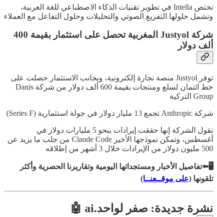
تختص Intella في تطوير تقنيات الذكاء الاصطناعي للغة العربية،
وتشمل حلولها التفريغ الصوتي والتحليلات وحلول التفاعل مع العملاء
شركة Justyol المغربية تحصل على استثمار بقيمة 400
ألف دولار
توفر Justyol منصة تجارة إلكترونية، وبجانب الاستثمار حصلت على
خط ائتمان لسلع ومنتجات بقيمة 600 ألف دولار من شركة Danis
Group التركية
شركة Anthropic تجمع 13 مليار دولار في جولة استثمارية (Series F)
تقول الشركة إنها حققت إيرادات بنحو 5 مليارات دولار في
أغسطس، وتمكن نموذجها الأخير Claude Code من جلب ما يزيد عن
500 مليون دولار من الإيرادات خلال 3 أشهر من إطلاقه
🖥️⬅️تفاصيل الأخبار ومستجداتها اليومية وتقاريرنا الحصرية وأكثر
تلقونها (
على موقــعنــا
)
نشرة جديدة: صفر لواحد.ai 🤖