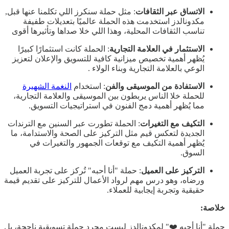
الاتساق عبر الثقافات
: مثل حملة سنكرز اللي تكلمنا عنها قبل,
مكدونالدز استخدمت هذه الحملة عالميًا بتعديلات طفيفة
تناسب الثقافات المحلية، وهذا اللي خلا صداها وتأثيرها أقوى
الاستثمار في العلامة التجارية
: الحملة كانت استثمارًا كبيرًا
يُظهر أهمية تخصيص ميزانية كافية للتسويق والإعلان لتعزيز
الوعي بالعلامة التجارية وبناء الولاء .
الاستفادة من الموسيقى والفن
: استخدام
النغمة الشهيرة
للحملة خلا الناس يربطون بين الموسيقى والعلامة التجارية،
مما يُظهر أهمية دمج الفنون في استراتيجيات التسويق.
التكيف مع التغيرات
: الحملة تطورت عبر السنين مع الترندات
الجديدة لتعكس قيم مثل التركيز على الصحة والاستدامة، ما
يُظهر أهمية التكيف مع توقعات الجمهور والتغيرات في
السوق.
التركيز على العميل
: حملة "أنا أحبه" تُركز على تجربة العميل
ورضاه، وهو درس مهم لرواد الأعمال للتركيز على تقديم قيمة
حقيقية وتجربة إيجابية للعملاء.
خلاصة:
حملة "أنا أحبه ❤️" لمكدونالدز ليست مجرد حملة تسويقية ناجحة، بل