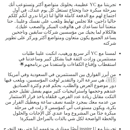
تجربتنا مع YC عظيمة، يخلونك متواضع أكثر وتستوعب أنك
بمرحلة مبكرة جدا وتحتاج تستغل كل يوم عندك، في أول
اجتماع لهم مع الدفعة كاملة قالوا لنا (ترانا ندري أنكم كلكم
حاليا داجين، فلا تجلس تهايط وتلعب على نفسك وعلينا.. حنا
متعتنا أننا نساعدك في هالوقت المبكر والصعب عليك)،
هالكلام لما يجيك من مؤسسين شركات سابقين وناجحين
يساعد الجميع يكون متعاون ومتواضع أكثر ويركز على تطوير
شركته
لمسنا مع YC أثر سريع ورهيب، انكبت علينا طلبات
مستثمرين وزادت الثقة فينا بشكل كبير وساعدتنا في
استقطاب وإقناع الكفاءات واستفدنا من برنامجهم🌟
من أبرز الفوارق بين المستثمرين في السعودية وفي أمريكا
🇺🇸، هي سرعة الرد والتقدير لوقت المؤسسين، ويلعب فيها
دور موضوع العرض والطلب، بحكم قدم وكثرة الصناديق
عندهم وحجمها واستراتيجيات كثير منهم يفضل تقليل حجم
التكت مقابل زيادة عدد الفرص، فتلقاه ياخذ قرار الاستثمار
من عدمه معك بمجرد جلسة نصف ساعة ويعطيك القرار من
بكرة، ويكون مستوعب أني كمؤسس لا زلت في مرحلة
مبكرة جدًا من المشروع وما عندي كل الإجابات والحلول
والخطة الواضحة لكل شي بالذات بالمراحل المبكرة!
تجربتنا مع inspire U أيضًا ممتازة، ودعمهم لنا حتى بعد التخرج