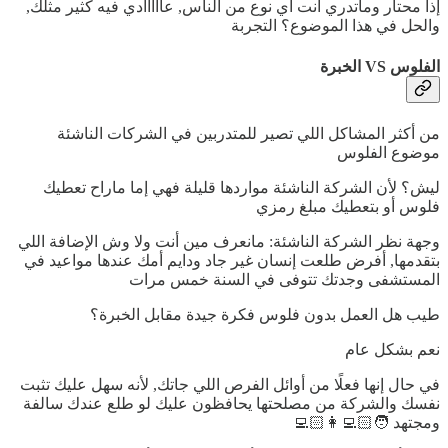
إذا محتار وماتدري أنت أي نوع من الناس, عااااادي فيه كثير مثلك,
والحل في هذا الموضوع؟ التجربة
الفلوس VS الخبرة
من أكثر المشاكل اللي تصير للمتدربين في الشركات الناشئة
موضوع الفلوس
ليش؟ لأن الشركة الناشئة مواردها قليلة فهي إما ماراح تعطيك
فلوس أو بتعطيك مبلغ رمزي
وجهة نظر الشركة الناشئة: مانعرف مين أنت ولا وش الإضافة اللي
بتقدمها, أفرض طلعت إنسان غير جاد ودايم أمك عندها مواعيد في
المستشفى وجدتك تتوفى في السنة خمس مرات
طيب هل العمل بدون فلوس فكرة جيدة مقابل الخبرة؟
نعم بشكل عام
في حال إنها فعلًا من أوائل الفرص اللي جاتك, لأنه سهل عليك تثبت
نفسك والشركة من مصلحتها يحافظون عليك لو طلع عندك سالفة
ومجتهد 🧑🏻‍💻👩🏻‍💻