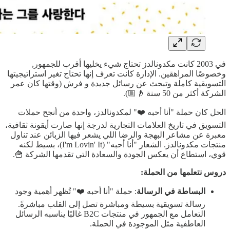
في 2003 كانت مكدونالدز تحتاج شيء يخليها أقرب للجمهور,
وخصوصًا المراهقين. الإدارة كانت تعرف إنها تحتاج تغير استراتيجيتها
التسويقية كاملة وتبحث عن رسائل جديدة و فرش (وقتها كان عمر
الشركة أكثر من 50 سنة 👴🏼).
الحل كان حملة "أنا أحبه ❤️" لمكدونالدز، واحدة من أنجح حملات
التسويق في تاريخ العلامات التجارية لدرجة إنها صارت أيقونة ثقافية،
معبرة عن مشاعر البهجة والرضا اللي يشعر فيها الزبائن عند تناول
منتجات مكدونالدز. الشعار "أنا أحبه" (I'm Lovin' It)، بسيط لكنه
قوي، استطاع أن يعكس الجودة والسعادة التي تقدمها الشركة 🍟.
دروس نتعلمها من الحملة:
البساطة في الرسالة
: حملة "أنا أحبه ❤️" تُظهر أهمية وجود
رسالة تسويقية بسيطة ومباشرة تصل إلى القلب مباشرةً.
التعامل مع الجمهور في منتجات B2C غالبًا يناسبه الرسائل
العاطفية مثل الموجودة في الحملة.