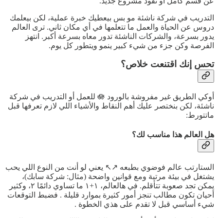
عن قسم كامل أو تقود مشروع جديد.
التدريب في شركة ناشئة مو بس بيعطيك خبرة عملية، لكن بيعلمك
دروس عن الحياة والعمل ما تتعلمها في أي مكان ثاني. ترى العالم
يدور بسرعة، والشركات الناشئة تدور معاه بسرعة أكبر. انتهز
الفرصة وكن جزء من شيء كبير ينمو ويتطور كل يوم.
تحس إنك اقتنعت خلاص؟
أوكي الطريق غير مفروشة بالورود 🪷 للعمل أو التدريب في شركة
ناشئة، لكن بنختصر عليك أهم النقاط والأشياء اللي لازم تعرفها قبل
ماتتورط:
هل العالم هذا مناسب لك؟
الستارتب عالم فوضوي بطبعه ↗️↖️ يعني لو أنت من النوع اللي يحب
يشتغل في بيئة مرتبة ومع قوانين واضحة (مثال: شركة سابك)،
يمكن تجد صعوبة تتأقلم. في هالعالم، ١+١ ما تساوي دائمًا ٢، وكثير
أحيان تكون مطالب تنجز أمور كثيرة بموارد قليلة . فضبط التوقعات
شيء أساسي قبل لا تقدم على هذي الخطوة .