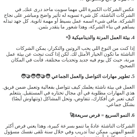
عكس الشركات الكبيرة اللي مهما سويت ماحد درى عنك, في
الشركات الناشئة، كل شيء تسويه له تأثير واضح ومباشر على نجاح
الشركة. مافي شيء اسمه عمل بسيط أو مهمة ثانوية. كل جهد تبذله
يساهم في بناء الشركة، وهذا شعور ما يتقدر بثمن.
4. بيئة العمل المرنة والديناميكية 💨
إذا كنت من النوع اللي يحب الروتين والتكرار، يمكن الشركات
الناشئة ما تكون الخيار الأمثل لك. لكن إذا كنت تبحث عن بيئة عمل
مرنة، حيث كل يوم فيه جديد وتحديات مختلفة، فأنت في المكان
الصحيح.
5. تطوير مهارات التواصل والعمل الجماعي 🧑‍🤝‍🧑🧑‍🤝‍🧑
العمل في بيئة ناشئة يعلمك كيف تتواصل بفعالية وتعمل ضمن فريق.
هذي المهارات مطلوبة في أي مجال تختاره في المستقبل. بتتعلم
كيف تعبر عن أفكارك، تتفاوض، وتحل المشاكل (وتتهاوش أيضًا)
بشكل جماعي.
6. النمو السريع = فرص سريعة🚀
الشركات الناشئة عادةً ما تنمو بسرعة كبيرة، وهذا يعني فرص أكثر
للنمو المهني. ممكن تبدأ تدريب وفي خلال سنة تلقى نفسك مسؤول