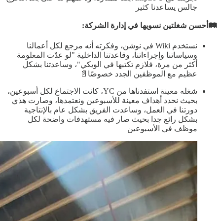
جالس يساعدنا كثير
🛤️أحسن شغلتين نسويها في إدارة الشركة:
نستخدم Wiki في نوشن، وفكرته أنه مرجع لكل أعمالنا
وسياساتنا وإجراءاتنا، وقاعدتنا الداخلية "لو عدْت المعلومة
أكثر من مرة، فلازم تكتبها في الويكي"، وساعدتنا بشكل
عظيم مع الموظفين الجدد خصوصًا📄
شغله معينة استفدناها من YC، كانت الاجتماع لكل أسبوعين،
بحيث نحدد أهداف معينة للأسبوعين ونعتمدها، وصارت هذي
دورتنا في العمل، وساعدت الفريق بشكل عام بالإنتاجية
بشكل رائع جدا بحيث صار فيه مستهدفات واضحة لكل
موظف في الأسبوعين