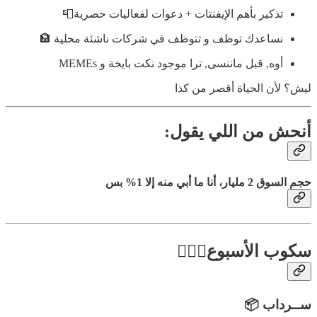
تذكير بأهم الإيفنتات + دعوات لفعاليات حصرية📮
نساعدك توظف و تتوظف في شركات ناشئة محلية 🏦
أوه, قبل ماننسى, ترا موجود نكت بايخة و MEMEs
ليش؟ لأن الحياة أقصر من كذا
أنحش من اللي يقول:
حجم السوق 2 مليار، أنا ما أبي منه إلا 1% بس
سكوب الأسبوع🕵🏻‍♂️
ســرداب 📦