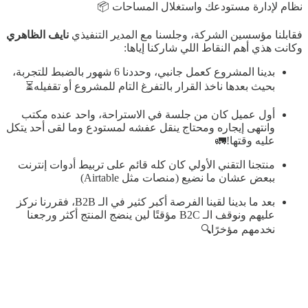
نظام لإدارة مستودعك واستغلال المساحات 📦
فقابلنا مؤسسين الشركة، وجلسنا مع المدير التنفيذي
نايف الظاهري
وكانت هذي أهم النقاط اللي شاركنا إياها:
بدينا المشروع كعمل جانبي، وحددنا 6 شهور بالضبط للتجربة،
بحيث بعدها ناخذ القرار بالتفرغ التام للمشروع أو تقفيله⏳
أول عميل كان من جلسة في الاستراحة، واحد عنده مكتب
وانتهى إيجاره ومحتاج ينقل عفشه لمستودع وما لقى أحد يتكل
عليه وقتها!🚛
منتجنا التقني الأولي كان كله قائم على تربيط أدوات إنترنت
ببعض عشان ما نضيع (منصات مثل Airtable)
بعد ما بدينا لقينا الفرصة أكبر كثير في الـ B2B، فقررنا نركز
عليهم ونوقف الـ B2C مؤقتًا لين ينضج المنتج أكثر ورجعنا
نخدمهم مؤخرًا🔍