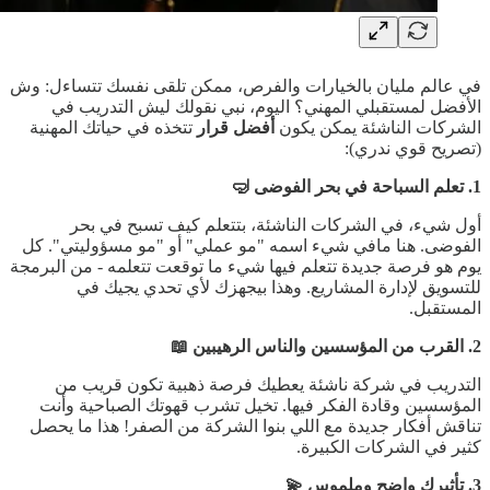
في عالم مليان بالخيارات والفرص، ممكن تلقى نفسك تتساءل: وش
الأفضل لمستقبلي المهني؟ اليوم، نبي نقولك ليش التدريب في
الشركات الناشئة يمكن يكون
أفضل قرار
تتخذه في حياتك المهنية
(تصريح قوي ندري):
1. تعلم السباحة في بحر الفوضى 🤿
أول شيء، في الشركات الناشئة، بتتعلم كيف تسبح في بحر
الفوضى. هنا مافي شيء اسمه "مو عملي" أو "مو مسؤوليتي". كل
يوم هو فرصة جديدة تتعلم فيها شيء ما توقعت تتعلمه - من البرمجة
للتسويق لإدارة المشاريع. وهذا بيجهزك لأي تحدي يجيك في
المستقبل.
2. القرب من المؤسسين والناس الرهيبين 📖
التدريب في شركة ناشئة يعطيك فرصة ذهبية تكون قريب من
المؤسسين وقادة الفكر فيها. تخيل تشرب قهوتك الصباحية وأنت
تناقش أفكار جديدة مع اللي بنوا الشركة من الصفر! هذا ما يحصل
كثير في الشركات الكبيرة.
3. تأثيرك واضح وملموس 💫