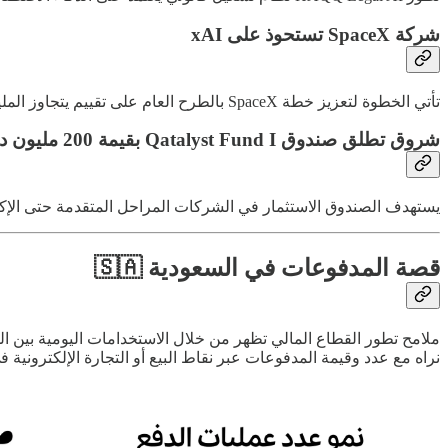
شركة SpaceX تستحوذ على xAI
تأتي الخطوة لتعزيز خطة SpaceX بالطرح العام على تقييم يتجاوز المليار دولار خلال العام الجاري أو العام القادم
شروق تطلق صندوق Qatalyst Fund I بقيمة 200 مليون دولار بدعم جهاز قطر للاستثمار
يستهدف الصندوق الاستثمار في الشركات المراحل المتقدمة حتى الإكتتا
قصة المدفوعات في السعودية 🇸🇦
ملامح تطور القطاع المالي تظهر من خلال الاستخدامات اليومية بين ا
نراه مع عدد وقيمة المدفوعات عبر نقاط البيع أو التجارة الإلكترونية 