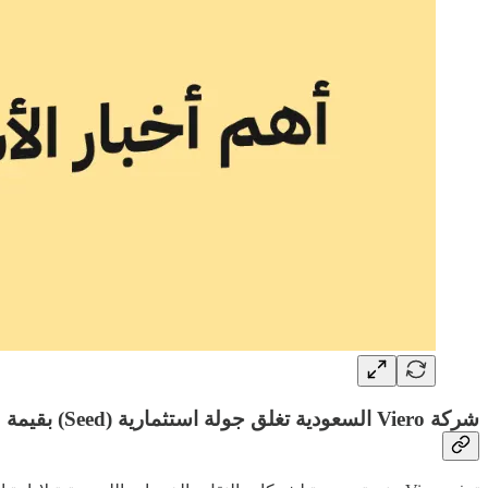
شركة Viero السعودية تغلق جولة استثمارية (Seed) بقيمة 1.2 مليون دولار