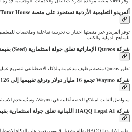
توفر Viero منصة موحدة لشركات النقل والخدمات اللوجستية لإدارة العمليات ومدفوعات المركبات
ألفريدو التعليمية الأردنية تستحوذ على منصة Tutor House البريطانية مقابل 600 ألف دولار
توفر ألفريدو عبر منصتها اختبارات تجريبية تفاعلية وملخصات للمعلمي
للمناهج الدولية والكتب
شركة Qureos الإماراتية تغلق جولة استثمارية (Seed) بقيمة 5 ملايين دولار
تطور Qureos منصة توظيف مدعومة بالذكاء الاصطناعي لتسريع عمليات التوظيف الجماعي وتقليل مدة الإجراءات
شركة Waymo تجمع 16 مليار دولار وترفع تقييمها إلى 126 مليار دولار
ستواصل ألفابت امتلاكها لحصة أغلبية في Waymo، وستُستخدم الاستثمارات للتوسع بأسطول سيارات الأجرة ذاتية القيادة إلى أكثر من 12 مدينة جديدة عالميًا خلال عام 2026 بما في ذلك لندن وطوكيو
شركة HAQQ Legal AI اللبنانية تغلق جولة استثمارية بقيمة 3 ملايين دولار
تطور HAQQ Legal AI نظام تشغيل قانوني يعتمد على الذكاء الاصطناعي، وتدمج الذكاء القانوني مع أنظمة إدارة المكاتب القانونية والمدفوعات والبنية التحتية المؤسسية