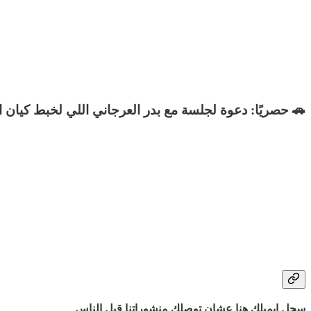
🚗 حصريًا: دعوة لجلسة مع بدر العرجاني اللي لخبط كيان 
سجل إيميلك هنا عشان توصلك منشوراتنا قبل الناس