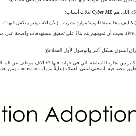
Cyber ME
لثلاث أسباب:
 (تكاليف محاسبية/قانونية/موارد بشرية…) لأن الاستوديو بيتكفل فيها ✅
توفير تمويل إضافي من الاستوديو (صارت كأنها جولة Pre-seed)، بحيث أن تمويلهم يتم بناءً على 
اق السوق بشكل أكبر والوصول لأول العملاء💰
دخولنا للسوق خلانا نستوعب أننا نحتاج نعرف أكثر، وكا