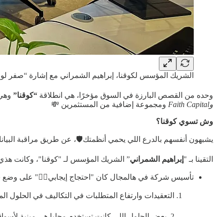
الشريك المؤسس لكوقنا، إبراهيم الشمراني مع إشارة “صفر ل
وحده من القصص البارزة في السوق مؤخرًا، هي انطلاقة
“كوقنا”
وهي ست
وFaith
Capital
ومجموعة إضافية من المستثمرين 💸
وش تسوي كوقنا؟
يشبهون أنفسهم بالدرع اللي يحمي أنظمتك🛡️، عن طريق مراقبة البيا
التقينا بـ "
إبراهيم الشمراني
” الشريك المؤسس لـ "كوقنا"، وكانت هذي أه
تأسيس شركة في هالمجال كان "احتجاج إيجابي✋🏼" على وضع سو
التعقيدات وارتفاع المتطلبات في التكاليف في الحلول ال
2. بعض الحلول اللي كانت تستخدم محليا هي مبنية لأسواق دول مختلفة عن سوقنا، ولها احتياجات مختلفة عن اللي عندنا 🌍