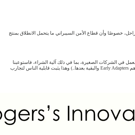
تحقيق مستهدفات واضحة على مراحل، خصوصًا وأن قطاع الأمن السيبراني ما يتحمل الانطلاق بمنتج
ن الفرق كبير بين تجاربنا السابقة اللي في جهات فيها 3+ آلاف موظف عن آلية العمل في الشركات الصغيرة، بما في ذلك آلية الشراء، فاستوعبنا
ضرورة النزول للسوق والاستماع للعميل، ولقينا مع استمرار التطوير مصداقية المنحنى لتبني العملاء (بدايةً من الـ innovators، ومن بعدهم Early Adapters والبقية بعدها..) وهذا يثبت قابلية الناس لتجارب