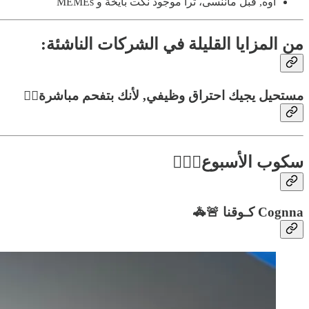
أوه, قبل ماننسى، ترا موجود نكت بايخة و MEMEs
من المزايا القليلة في الشركات الناشئة:
مستحيل يجيك احتراق وظيفي, لأنك بتفحم مباشرة❤️‍🔥
سكوب الأسبوع🕵🏻‍♂️
Cognna كـوقنا 🚨🚓