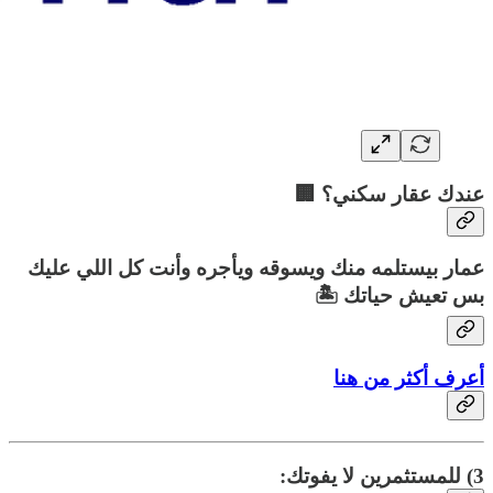
عندك عقار سكني؟ 🏢
عمار بيستلمه منك ويسوقه ويأجره وأنت كل اللي عليك
بس تعيش حياتك 🏝️
أعرف أكثر من هنا
3) للمستثمرين لا يفوتك: