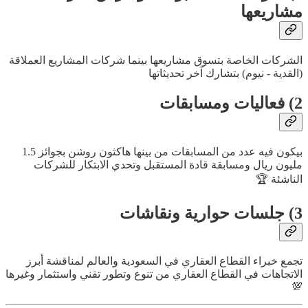
مشاريعها
الشركات الخاصة بتسوق مشاريعها بينما شركات المشاريع العملاقة
(القدية - نيوم) بتشارك آخر تحديثاتها
2) فعاليات ومسابقات
بيكون فيه عدد من المسابقات من بينها هاكثون روشن بجوائز 1.5
مليون ريال ومسابقة قادة المستقبل وتحدي الابتكار للشركات
الناشئة 🏆
3) جلسات حوارية ونقاشات
تجمع خبراء القطاع العقاري في السعودية والعالم لمناقشة أبرز
الاتجاهات في القطاع العقاري من تنوع وتطور تقني واستثمار وغيرها
💯