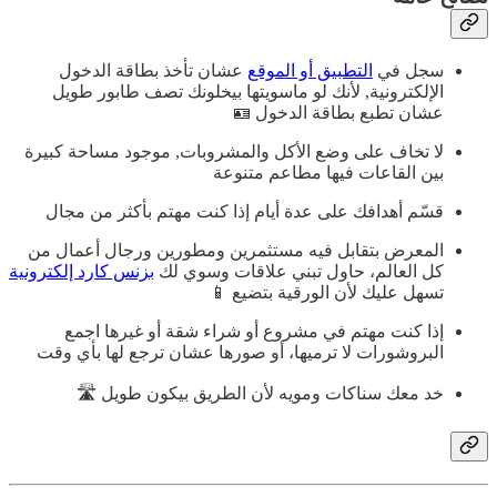
سجل في
التطبيق أو الموقع
عشان تأخذ بطاقة الدخول
الإلكترونية, لأنك لو ماسويتها بيخلونك تصف طابور طويل
عشان تطبع بطاقة الدخول 🪪
لا تخاف على وضع الأكل والمشروبات, موجود مساحة كبيرة
بين القاعات فيها مطاعم متنوعة
قسّم أهدافك على عدة أيام إذا كنت مهتم بأكثر من مجال
المعرض بتقابل فيه مستثمرين ومطورين ورجال أعمال من
كل العالم، حاول تبني علاقات وسوي لك
بزنس كارد إلكترونية
تسهل عليك لأن الورقية بتضيع 📱
إذا كنت مهتم في مشروع أو شراء شقة أو غيرها اجمع
البروشورات لا ترميها، أو صورها عشان ترجع لها بأي وقت
خد معك سناكات ومويه لأن الطريق بيكون طويل 🛣️